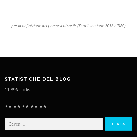
per la definizione dei percorsi utensile (Esprit versione 2018 e TNG)
STATISTICHE DEL BLOG
11.396 clicks
Classificazione: 5 su 5.
Ricerca
per: