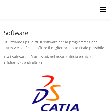
Passa
al
Menu
contenuto
HOME
AZIENDA
ENGINEERING
Software
Utilizziamo i più diffusi software per la programmazione
MANUFACTURING
PARCO MACCHINE
CAD/CAM, al fine di offrire il miglior prodotto finale possibile.
Tra i software più utilizzati, nel nostro ufficio tecnico ci
affidiamo (tra gli altri) a
DOVE SIAMO