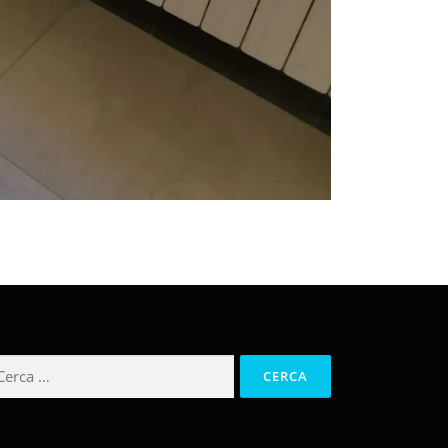
cerca
r: