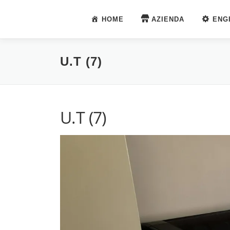
Passa
al
HOME
AZIENDA
ENG
contenuto
U.T (7)
U.T (7)