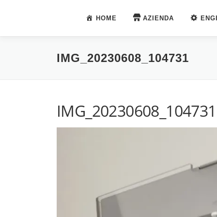
Passa
al
HOME
AZIENDA
ENG
contenuto
IMG_20230608_104731
IMG_20230608_104731